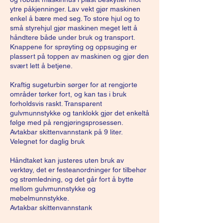
ytre påkjenninger. Lav vekt gjør maskinen
enkel å bære med seg. To store hjul og to
små styrehjul gjør maskinen meget lett å
håndtere både under bruk og transport.
Knappene for sprøyting og oppsuging er
plassert på toppen av maskinen og gjør den
svært lett å betjene.
Kraftig sugeturbin sørger for at rengjorte
områder tørker fort, og kan tas i bruk
forholdsvis raskt. Transparent
gulvmunnstykke og tanklokk gjør det enkeltå
følge med på rengjøringsprosessen.
Avtakbar skittenvannstank på 9 liter.
Velegnet for daglig bruk
Håndtaket kan justeres uten bruk av
verktøy, det er festeanordninger for tilbehør
og strømledning, og det går fort å bytte
mellom gulvmunnstykke og
møbelmunnstykke.
Avtakbar skittenvannstank