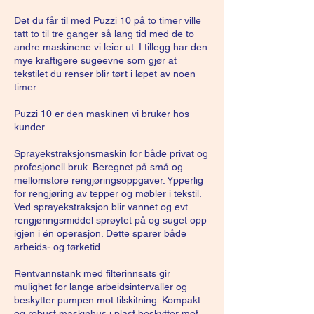
Det du får til med Puzzi 10 på to timer ville
tatt to til tre ganger så lang tid med de to
andre maskinene vi leier ut. I tillegg har den
mye kraftigere sugeevne som gjør at
tekstilet du renser blir tørt i løpet av noen
timer.
Puzzi 10 er den maskinen vi bruker hos
kunder.
Sprayekstraksjonsmaskin for både privat og
profesjonell bruk. Beregnet på små og
mellomstore rengjøringsoppgaver. Ypperlig
for rengjøring av tepper og møbler i tekstil.
Ved sprayekstraksjon blir vannet og evt.
rengjøringsmiddel sprøytet på og suget opp
igjen i én operasjon. Dette sparer både
arbeids- og tørketid.
Rentvannstank med filterinnsats gir
mulighet for lange arbeidsintervaller og
beskytter pumpen mot tilskitning. Kompakt
og robust maskinhus i plast beskytter mot