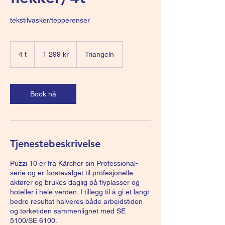
tekstilvasker/tepperenser
1 299
norske
4 t
4
1 299 kr
Triangeln
kroner
t
Book nå
Tjenestebeskrivelse
Puzzi 10 er fra Kärcher sin Professional-
serie og er førstevalget til profesjonelle
aktører og brukes daglig på flyplasser og
hoteller i hele verden. I tillegg til å gi et langt
bedre resultat halveres både arbeidstiden
og tørketiden sammenlignet med SE
5100/SE 6100.