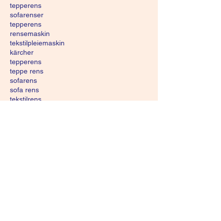
tepperens
sofarenser
tepperens
rensemaskin
tekstilpleiemaskin
kärcher
tepperens
teppe rens
sofarens
sofa rens
tekstilrens
tekstil rens
madrassrens
madrass rens
møbelrens
møbel rens
tepperenser
leie møbelrenser
møbelrens tekstil
møbelrensemaskin
rense sofa
rensemaskin sofa
rense ullsofa