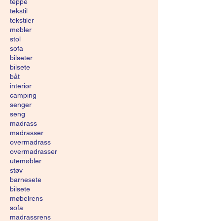
teppe
tekstil
tekstiler
møbler
stol
sofa
bilseter
bilsete
båt
interiør
camping
senger
seng
madrass
madrasser
overmadrass
overmadrasser
utemøbler
støv
barnesete
bilsete
møbelrens
sofa
madrassrens