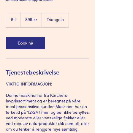
899
norske
6 t
6
899 kr
Triangeln
kroner
t
Book nå
Tjenestebeskrivelse
VIKTIG INFORMASJON:
Denne maskinen er fra Kärchers
lavprissortiment og er beregnet på våre
mest prissensitive kunder. Maskinen har en
tørketid på 12-24 timer, og bør ikke benyttes
ved moderate eller vanskelige flekker eller
ved rens av naturprodukter slik som ull, eller
om du tenker å rengjøre mye samtidig.