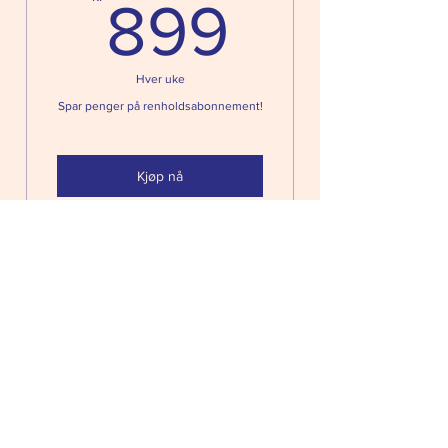
899kr
899
Hver uke
Spar penger på renholdsabonnement!
Kjøp nå
Renholder/hushjelp (1 t)
©
2012-2026
Crundo.com (Garant AB,
org nr SE 556976-4979 MVA)