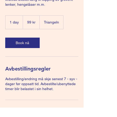
lenker, hengelåser m.m.
99
norske
1 day
1
99 kr
Triangeln
kroner
d
a
Book nå
Avbestillingsregler
Avbestilling/endring må skje senest 7 - syv -
dager før oppsatt tid. Avbestilte/ubenyttede
timer blir belastet i sin helhet.
Kontaktinformasjon