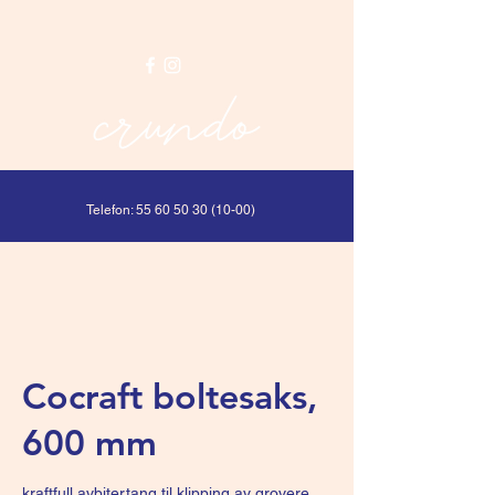
Telefon:
55 60 50 30 (10-00)
Cocraft boltesaks,
600 mm
kraftfull avbitertang til klipping av grovere