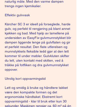
naturlig måte. Med den varme dampen
trengs ingen kjemikalier.
Effektiv gulvvask
Kärcher SC 3 er ideell på forseglede, harde
gulv, og perfekt til rengjøring på blant annet
kjøkken og bad. Med hjelp av lamellene på
undersiden av EasyFix-gulvmunnstykket blir
dampen liggende lenge på gulvflaten og gir
et perfekt resultat. Den flate utførelsen og
munnstykkets fleksible ledd gjør at den lett
kommer til under møbler. Gulvkluten skifter
du lett, uten kontakt med skitten, ved å
tråkke på fotfliken og dra gulvmunnstykket
oppover.
Utrolig kort oppvarmingstid
Lett og smidig å bruke og håndtere takket
være den kompakte formen og det
ergonomiske håndtaket. Ekstremt kort
oppvarmingstid - klar til bruk etter kun 30
sekunder. Maskinen rengjør ca. 60 m² på én