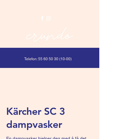
Telefon:
55 60 50 30 (10-00)
Kärcher SC 3
dampvasker
En dampvasker hjelper deg med å få det