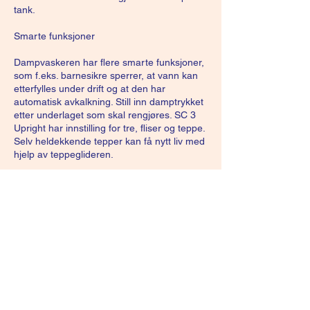
tank.
Smarte funksjoner
Dampvaskeren har flere smarte funksjoner,
som f.eks. barnesikre sperrer, at vann kan
etterfylles under drift og at den har
automatisk avkalkning. Still inn damptrykket
etter underlaget som skal rengjøres. SC 3
Upright har innstilling for tre, fliser og teppe.
Selv heldekkende tepper kan få nytt liv med
hjelp av teppeglideren.
Obs! Etter at du har brukt dampvaskeren
må du huske å ettertørke fordi maskinen
avgir damp uten å tørke opp.
Avbestillingsregler
Avbestilling/endring må skje senest 7 - syv -
dager før oppsatt tid. Avbestilte/ubenyttede