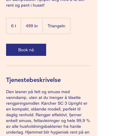
rent og pent i huset!
499
norske
6 t
6
499 kr
Triangeln
kroner
t
Book nå
Tjenestebeskrivelse
Den løsner på fett og smuss med
vanndamp, uten at du trenger å tilsette
rengjøringsmidler. Kärcher SC 3 Upright er
en kompakt, stående modell, perfekt til
daglig renhold. Rengjør effektivt, fjerner
enkelt smuss, fettavleiringer og hele 99,9 %
av alle husholdningsbakterier fra harde
underlag. Hjemmet blir hygienisk rent på en