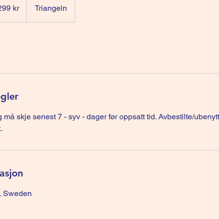
299 kr
Triangeln
egler
 må skje senest 7 - syv - dager før oppsatt tid. Avbestilte/ubenytt
.
asjon
ö, Sweden