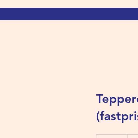
Hjem
Tekstilrens
Om oss
Booking
Tepper
(fastpri
2 299